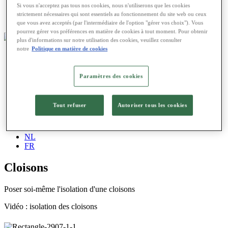
Calculation de la valeur U
Si vous n'acceptez pas tous nos cookies, nous n'utiliserons que les cookies
Points de vente
strictement nécessaires qui sont essentiels au fonctionnement du site web ou ceux
Guide de l’isolation
que vous avez acceptés (par l'intermédiaire de l'option "gérer vos choix"). Vous
pourrez gérer vos préférences en matière de cookies à tout moment. Pour obtenir
plus d'informations sur notre utilisation des cookies, veuillez consulter
notre
Politique en matière de cookies
Primes
Laine à souffler
Calculation de la valeur U
Paramètres des cookies
Points de vente
Guide de l’isolation
Professionnel
Tout refuser
Autoriser tous les cookies
Faites-le vous-même
Fiches techniques
Contact
NL
FR
Cloisons
Poser soi-même l'isolation d'une cloisons
Vidéo : isolation des cloisons