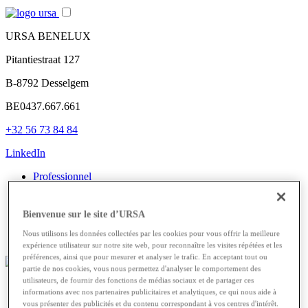
URSA BENELUX
Pitantiestraat 127
B-8792 Desselgem
BE0437.667.661
+32 56 73 84 84
LinkedIn
Professionnel
Faites-le vous-même
Fiches techniques
Contact
Bienvenue sur le site d’URSA
NL
Nous utilisons les données collectées par les cookies pour vous offrir la meilleure
FR
expérience utilisateur sur notre site web, pour reconnaître les visites répétées et les
préférences, ainsi que pour mesurer et analyser le trafic. En acceptant tout ou
partie de nos cookies, vous nous permettez d'analyser le comportement des
utilisateurs, de fournir des fonctions de médias sociaux et de partager ces
Primes
informations avec nos partenaires publicitaires et analytiques, ce qui nous aide à
Laine à souffler
vous présenter des publicités et du contenu correspondant à vos centres d'intérêt.